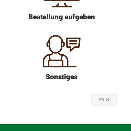
n
h
Bestellung aufgeben
e
l
f
e
n
*
Sonstiges
Weiter